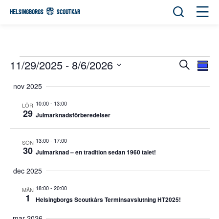
Öppna sök
Öppn
HELSINGBORGS
SCOUTKÅR
11/29/2025
 - 
8/6/2026
Eve
Evene
Sök
Samman
Vie
Välj
Search
Navi
nov 2025
datum
and
10:00
-
13:00
LÖR
Views
29
Julmarknadsförberedelser
Navigat
13:00
-
17:00
SÖN
30
Julmarknad – en tradition sedan 1960 talet!
dec 2025
18:00
-
20:00
MÅN
1
Helsingborgs Scoutkårs Terminsavslutning HT2025!
mar 2026