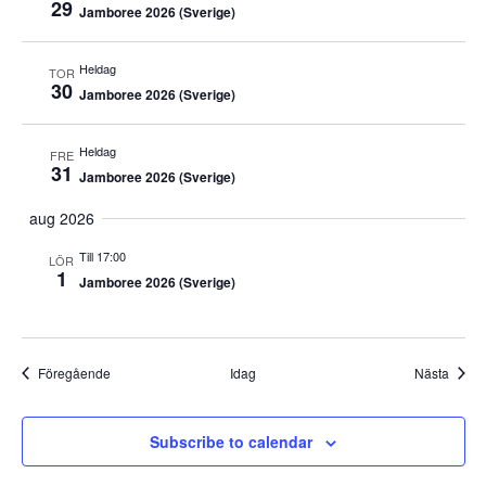
29
Jamboree 2026 (Sverige)
Heldag
TOR
30
Jamboree 2026 (Sverige)
Heldag
FRE
31
Jamboree 2026 (Sverige)
aug 2026
Till 17:00
LÖR
1
Jamboree 2026 (Sverige)
Evenemang
Even
Föregående
Idag
Nästa
Subscribe to calendar