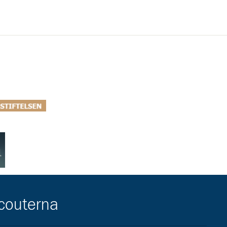
ar/lokal-overenskommelse-i-helsingborg/
ttps://ahlenstiftelsen.se/
scouterna