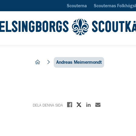
Scouterna
Scouternas Folkhögs
ELSINGBORGS
SCOUTK
hem
Andreas Meimermondt
Dela på X
Dela på Facebook
Dela på Linkedin
Dela med E-post
DELA DENNA SIDA