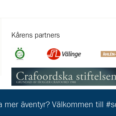
Kårens partners
Gå till https://helsingborg.se/uppleva-och-gora/forening
Gå till https://valinge.com/
Gå till h
Gå till https://www.crafoord.se/
Gå till https://www.swedbanksagarstiftelseskane.se/
ha mer äventyr? Välkommen till #
Gå till https://gripen.se/