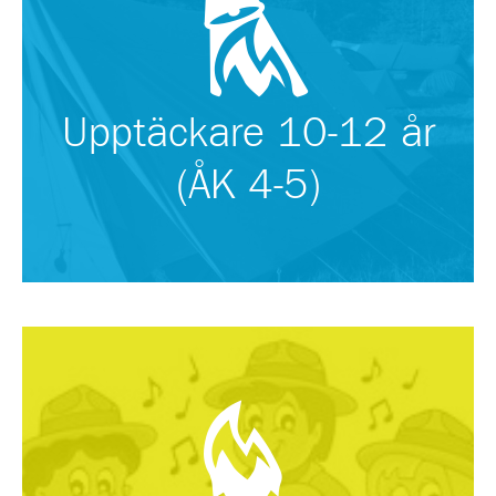
Upptäckare 10-12 år
(ÅK 4-5)