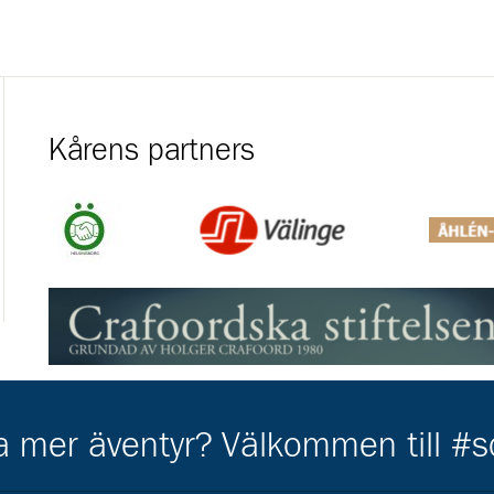
Kårens partners
Gå till https://helsingborg.se/uppleva-och-gora/forening
Gå till https://valinge.com/
Gå till h
Gå till https://www.crafoord.se/
Gå till https://www.swedbanksagarstiftelseskane.se/
ha mer äventyr? Välkommen till #
Gå till https://gripen.se/