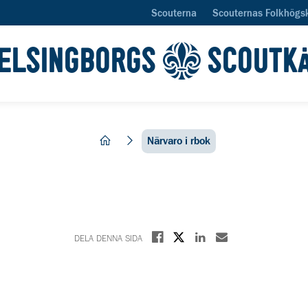
Scouterna
Scouternas Folkhögs
ELSINGBORGS
SCOUTK
hem
Närvaro i rbok
Dela på X
Dela på Facebook
Dela på Linkedin
Dela med E-post
DELA DENNA SIDA