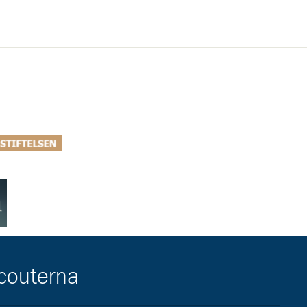
ar/lokal-overenskommelse-i-helsingborg/
ttps://ahlenstiftelsen.se/
scouterna