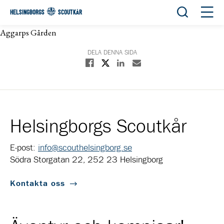
Öppna sök
Öppn
HELSINGBORGS
SCOUTKÅR
Aggarps Gården
DELA DENNA SIDA
Dela på X
Dela på Facebook
Dela på Linkedin
Dela med E-post
Helsingborgs Scoutkår
E-post:
info@scouthelsingborg.se
Södra Storgatan 22, 252 23 Helsingborg
Kontakta oss