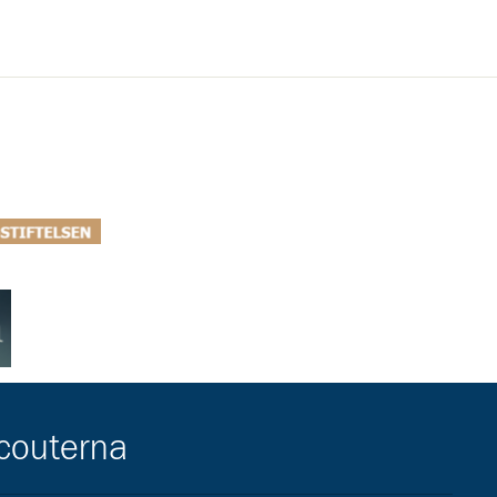
ar/lokal-overenskommelse-i-helsingborg/
ttps://ahlenstiftelsen.se/
scouterna