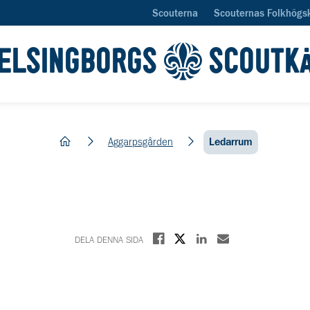
Scouterna
Scouternas Folkhögs
ELSINGBORGS
SCOUTK
hem
Aggarpsgården
Ledarrum
Dela på X
Dela på Facebook
Dela på Linkedin
Dela med E-post
DELA DENNA SIDA