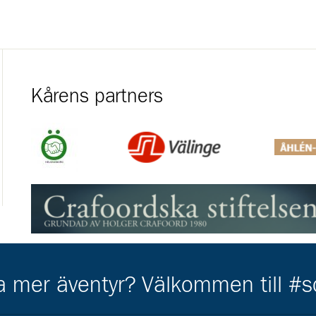
Kårens partners
Gå till https://helsingborg.se/uppleva-och-gora/forening
Gå till https://valinge.com/
Gå till h
Gå till https://www.crafoord.se/
Gå till https://www.swedbanksagarstiftelseskane.se/
ha mer äventyr? Välkommen till #
Gå till https://gripen.se/