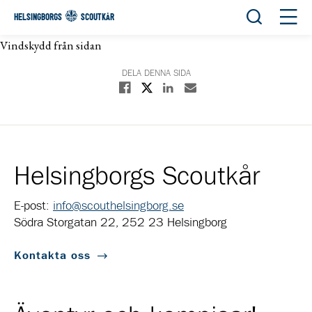
Öppna sök
Öppn
HELSINGBORGS
SCOUTKÅR
Vindskydd från sidan
DELA DENNA SIDA
Dela på X
Dela på Facebook
Dela på Linkedin
Dela med E-post
Helsingborgs Scoutkår
E-post:
info@scouthelsingborg.se
Södra Storgatan 22, 252 23 Helsingborg
Kontakta oss