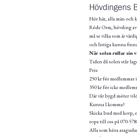
Hövdingens Bu
Hör här, alla män och 
Röde Orm, hövding av de
må se vilka som är värd
och listiga kunna finn
När solen rullar sin 
Tiden då solen står la
Pris:
250 kr för medlemmar 
350 kr för icke medle
Där vår bygd möter vild
Kunna I komma?
Skicka bud med korp, el
ropa till oss på 070-5
Alla som höra asagudar