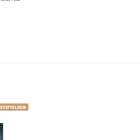
ar/lokal-overenskommelse-i-helsingborg/
ttps://ahlenstiftelsen.se/