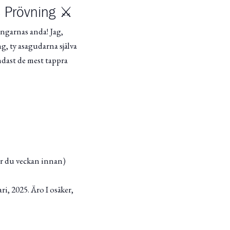
 Prövning ⚔️
ngarnas anda! Jag,
g, ty asagudarna själva
ndast de mest tappra
får du veckan innan)
i, 2025. Äro I osäker,