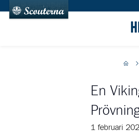
H
hem
En Vikin
Prövnin
1 februari 20