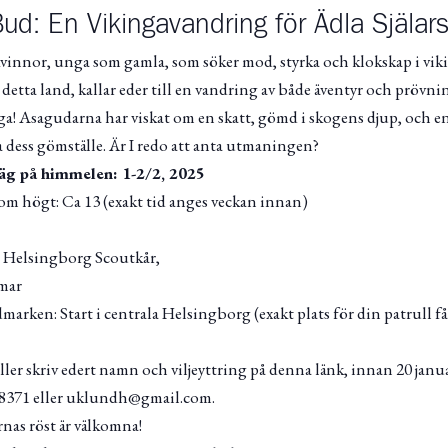
d: En Vikingavandring för Ädla Själars
kvinnor, unga som gamla, som söker mod, styrka och klokskap i viki
tta land, kallar eder till en vandring av både äventyr och prövnin
iga! Asagudarna har viskat om en skatt, gömd i skogens djup, och e
a dess gömställe. Är I redo att anta utmaningen?
väg på himmelen: 1-2/2, 2025
gom högt: Ca 13 (exakt tid anges veckan innan)
i Helsingborg Scoutkår,
mmar
marken: Start i centrala Helsingborg (exakt plats för din patrull 
ler skriv edert namn och viljeyttring på denna länk, innan 20 januar
788371 eller uklundh@gmail.com.
nas röst är välkomna!