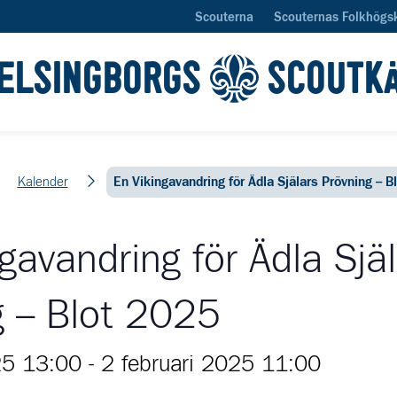
Scouterna
Scouternas Folkhögs
ELSINGBORGS
SCOUTK
Kalender
En Vikingavandring för Ädla Själars Prövning – B
gavandring för Ädla Sjä
g – Blot 2025
25 13:00
-
2 februari 2025 11:00