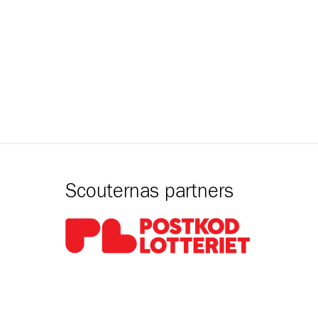
Scouternas partners
Gå till pl_50