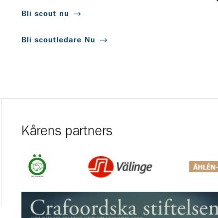
Bli scout nu
Bli scoutledare Nu
Kårens partners
Gå till https://helsingborg.se/uppleva-och-gora/forening
Gå till https://valinge.com/
Gå till h
Gå till https://www.crafoord.se/