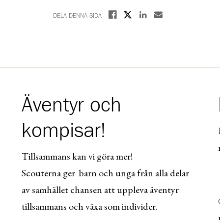
Dela på X
Dela på Facebook
Dela på Linkedin
Dela med E-post
DELA DENNA SIDA
Äventyr och
kompisar!
Tillsammans kan vi göra mer!
Scouterna ger barn och unga från alla delar
av samhället chansen att uppleva äventyr
tillsammans och växa som individer.