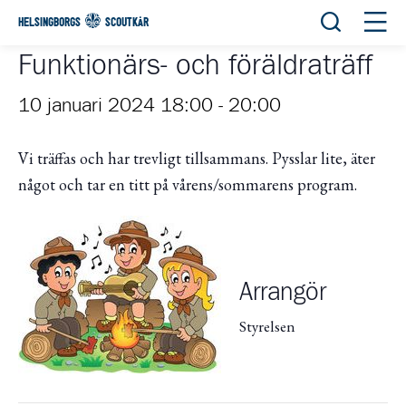
Öppna sök
Öppn
HELSINGBORGS
SCOUTKÅR
Funktionärs- och föräldraträff
10 januari 2024 18:00
-
20:00
Vi träffas och har trevligt tillsammans. Pysslar lite, äter
något och tar en titt på vårens/sommarens program.
Arrangör
Styrelsen