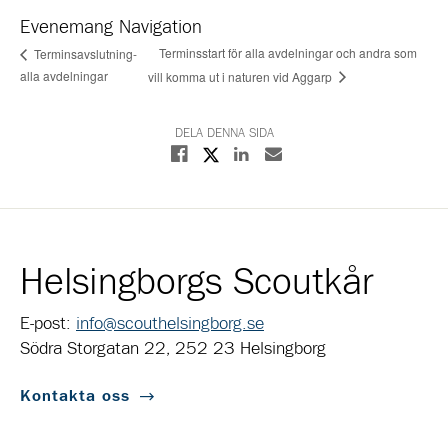
Evenemang Navigation
Terminsstart för alla avdelningar och andra som
Terminsavslutning-
alla avdelningar
vill komma ut i naturen vid Aggarp
DELA DENNA SIDA
Dela på X
Dela på Facebook
Dela på Linkedin
Dela med E-post
Helsingborgs Scoutkår
E-post:
info@scouthelsingborg.se
Södra Storgatan 22, 252 23 Helsingborg
Kontakta oss