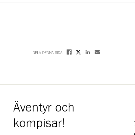
Dela på X
Dela på Facebook
Dela på Linkedin
Dela med E-post
DELA DENNA SIDA
Äventyr och
kompisar!