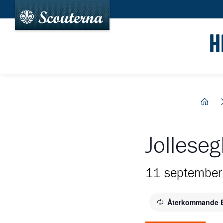
H
hem
Jolleseg
11 september
Återkommande