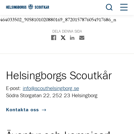
Öppna sök
Öppn
HELSINGBORGS
SCOUTKÅR
464033502_9058101020880169_8720157876054917686_n
DELA DENNA SIDA
Dela på X
Dela på Facebook
Dela på Linkedin
Dela med E-post
Helsingborgs Scoutkår
E-post:
info@scouthelsingborg.se
Södra Storgatan 22, 252 23 Helsingborg
Kontakta oss