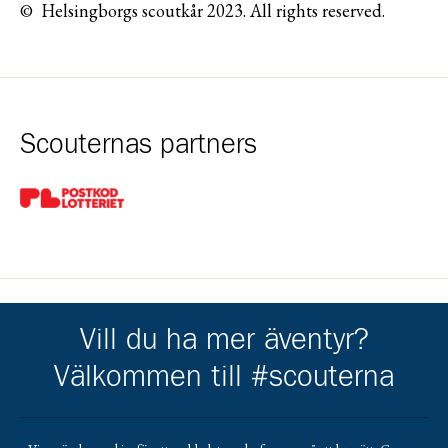
© Helsingborgs scoutkår 2023. All rights reserved.
Scouternas partners
Gå till pl_50
Vill du ha mer äventyr?
Kårens partners
Välkommen till #scouterna
Gå till https://helsingborg.se/uppleva-och-gora/foreningar/
Gå till https://valinge.com/
Gå till https://ahlenstiftelsen.se/
Gå till https://www.crafoord.se/
Gå till https://www.swedbanksagarstiftel