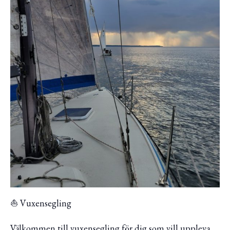
⛵ Vuxensegling
Välkommen till vuxensegling för dig som vill uppleva