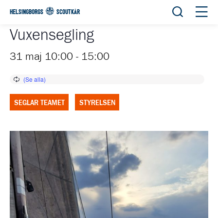
Öppna sök
Öppn
HELSINGBORGS
SCOUTKÅR
Vuxensegling
31 maj 10:00
-
15:00
SEGLAR TEAMET
STYRELSEN