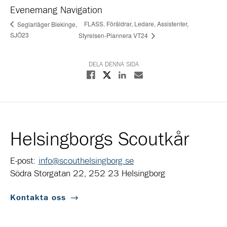
Evenemang Navigation
FLASS. Föräldrar, Ledare, Assistenter,
Seglarläger Blekinge,
SJÖ23
Styrelsen-Plannera VT24
DELA DENNA SIDA
Dela på X
Dela på Facebook
Dela på Linkedin
Dela med E-post
Helsingborgs Scoutkår
E-post:
info@scouthelsingborg.se
Södra Storgatan 22, 252 23 Helsingborg
Kontakta oss