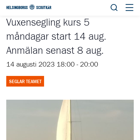
Öppna sök
Öppn
HELSINGBORGS
SCOUTKÅR
Vuxensegling kurs 5
måndagar start 14 aug.
Anmälan senast 8 aug.
14 augusti 2023 18:00
-
20:00
SEGLAR TEAMET