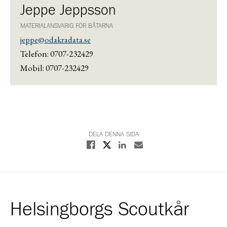
Jeppe Jeppsson
MATERIALANSVARIG FÖR BÅTARNA
jeppe@odakradata.se
Telefon: 0707-232429
Mobil: 0707-232429
DELA DENNA SIDA
Dela på X
Dela på Facebook
Dela på Linkedin
Dela med E-post
Helsingborgs Scoutkår