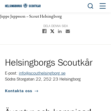
Öppna sök
Öppn
HELSINGBORGS
SCOUTKÅR
Jeppe Jeppsson – Scout Helsingborg
DELA DENNA SIDA
Dela på X
Dela på Facebook
Dela på Linkedin
Dela med E-post
Helsingborgs Scoutkår
E-post:
info@scouthelsingborg.se
Södra Storgatan 22, 252 23 Helsingborg
Kontakta oss