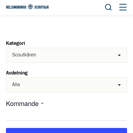
Öppna sök
Öppn
HELSINGBORGS
SCOUTKÅR
Kategori
Avdelning
Kommande
Välj
datum.