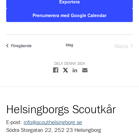
Exportera
Prenumerera med Google Calendar
Idag
Nästa
Evenemang
Föregående
Evene
DELA DENNA SIDA
Dela på X
Dela på Facebook
Dela på Linkedin
Dela med E-post
Helsingborgs Scoutkår
E-post:
info@scouthelsingborg.se
Södra Storgatan 22, 252 23 Helsingborg