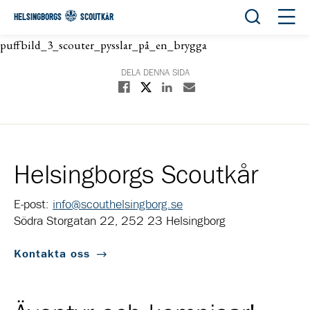
Öppna sök
Öppn
HELSINGBORGS
SCOUTKÅR
puffbild_3_scouter_pysslar_på_en_brygga
DELA DENNA SIDA
Dela på X
Dela på Facebook
Dela på Linkedin
Dela med E-post
Helsingborgs Scoutkår
E-post:
info@scouthelsingborg.se
Södra Storgatan 22, 252 23 Helsingborg
Kontakta oss