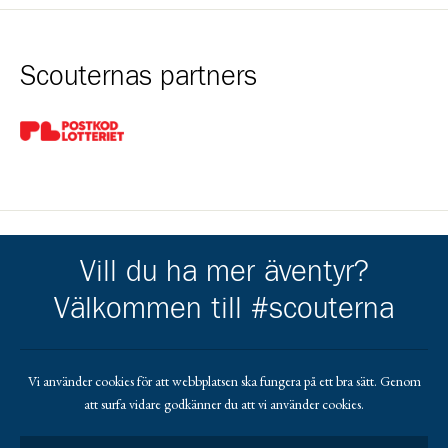
Scouternas partners
Gå till pl_50
Vill du ha mer äventyr?
Kårens partners
Välkommen till #scouterna
Gå till https://helsingborg.se/uppleva-och-gora/foreningar/
Gå till https://valinge.com/
Gå till https://ahlenstiftelsen.se/
Gå till https://www.crafoord.se/
Gå till https://www.swedbanksagarstiftel
Vi använder cookies för att webbplatsen ska fungera på ett bra sätt. Genom
att surfa vidare godkänner du att vi använder cookies.
Gå till https://gripen.se/
Gå till https://ikanoindustry.pl/en/