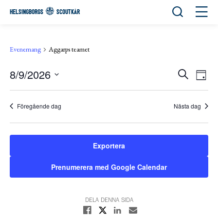
Öppna sök
Öppn
HELSINGBORGS
SCOUTKÅR
Evenemang
Aggarps teamet
8/9/2026
Eve
Evene
Sök
Day
View
Välj
Search
Navi
datum.
and
Föregående dag
Nästa dag
Views
Navigat
Exportera
Prenumerera med Google Calendar
DELA DENNA SIDA
Dela på X
Dela på Facebook
Dela på Linkedin
Dela med E-post