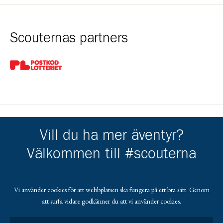
Scouternas partners
Gå till pl_50
Vill du ha mer äventyr?
Kårens partners
Välkommen till #scouterna
Gå till https://helsingborg.se/uppleva-och-gora/foreningar/
Gå till https://valinge.com/
Gå till https://ahlenstiftelsen.se/
Gå till https://www.crafoord.se/
Gå till https://www.swedbanksagarstiftel
Vi använder cookies för att webbplatsen ska fungera på ett bra sätt. Genom
att surfa vidare godkänner du att vi använder cookies.
Gå till https://gripen.se/
Gå till https://ikanoindustry.pl/en/