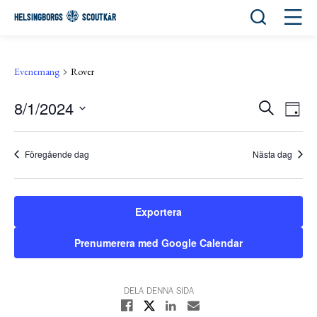
Öppna sök
Öppn
HELSINGBORGS
SCOUTKÅR
Evenemang
Rover
8/1/2024
Eve
Evene
Sök
Day
View
Välj
Search
Navi
datum.
and
Föregående dag
Nästa dag
Views
Navigat
Exportera
Prenumerera med Google Calendar
DELA DENNA SIDA
Dela på X
Dela på Facebook
Dela på Linkedin
Dela med E-post