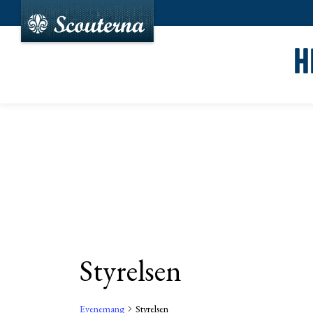
H
Styrelsen
Evenemang
Styrelsen