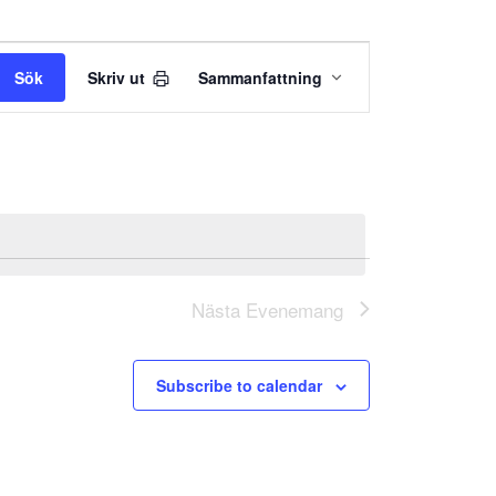
Evenemang
Sök
Skriv ut
Sammanfattning
Views
Navigation
Nästa
Evenemang
Subscribe to calendar