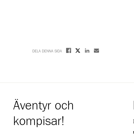
Dela på X
Dela på Facebook
Dela på Linkedin
Dela med E-post
DELA DENNA SIDA
Äventyr och
kompisar!