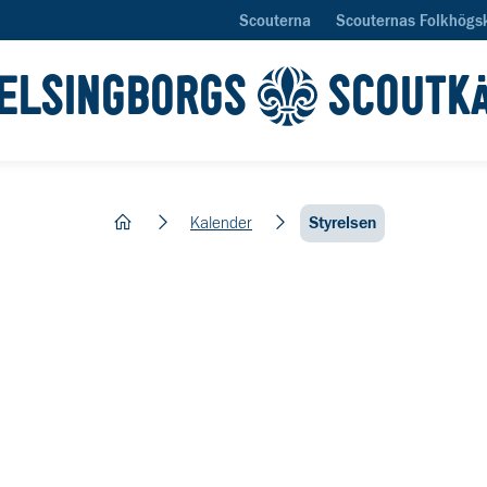
Scouterna
Scouternas Folkhögs
ELSINGBORGS
SCOUTK
hem
Kalender
Styrelsen