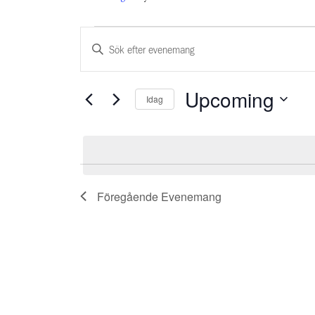
Evenemang
Ange
Search
nyckelord.
and
Sök
Upcoming
Idag
efter
Views
Välj
Evenemang
Navigation
datum
med
nyckelord.
Föregående
Evenemang